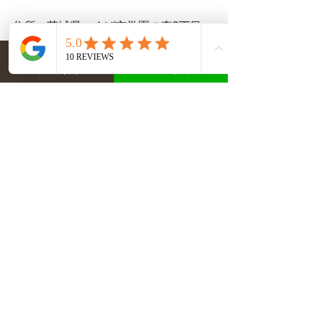
住所：茨城県つくば市学園の森3丁目
20-1MeeToco N I号室
アクセス：つくばエクスプレス研究学
ネット予約
LINE予約
園駅より車で9分
すべて表示
最新記事