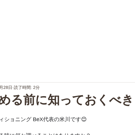
5月28日
読了時間: 2分
める前に知っておくべき
ショニング BeX代表の米川です😊