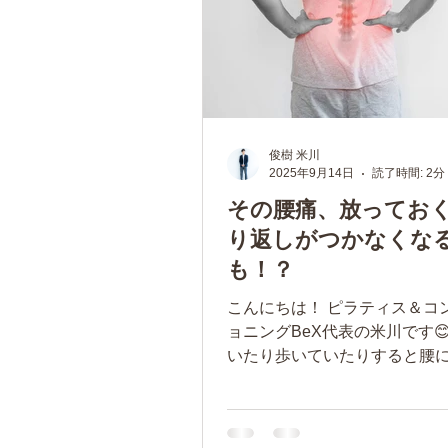
俊樹 米川
2025年9月14日
読了時間: 2分
その腰痛、放ってお
り返しがつかなくな
も！？
こんにちは！ ピラティス＆コ
ョニングBeX代表の米川です😊
いたり歩いていたりすると腰
痛みを感じる… そんな経験は
んか？ 「そのうち良くなるだ
放置していませんか？ 実は、