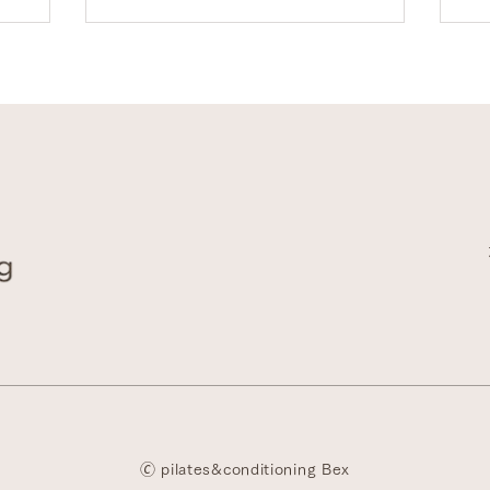
が原因とな
かった...
え
​🄫 pilates&conditioning Bex