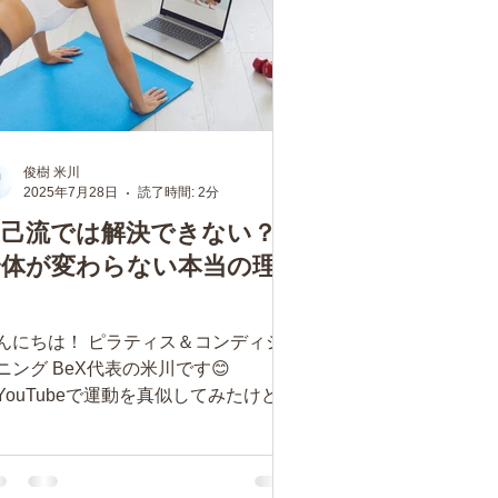
俊樹 米川
2025年7月28日
読了時間: 2分
自己流では解決できない？
身体が変わらない本当の理
由
んにちは！ ピラティス＆コンディシ
ニング BeX代表の米川です😊
YouTubeで運動を真似してみたけど、
果が実感できない…」「インスタで見
運動を試したけど、なぜか思ったほど
わらない…」 このようなお悩みを抱