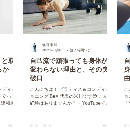
俊樹 米川
2025年8月8日
読了時間: 2分
くと取
自己流で頑張っても身体が
るか
変わらない理由と、その突
破口
ンディシ
こんにちは！ ピラティス＆コンディシ
こ
 立って
ョニング BeX 代表の米川です😊 こんな
ョ
に違和感や
経験はありませんか？ ・YouTubeで運
「
ありませ
動動画を見て真似してみたけど、あまり
効
ろう」と
効果を感じない ・インスタで見た「〇
た
その腰痛
〇に効く運動」を試したのに、変化がな
変